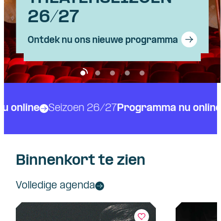
Show
zo 14 feb 2027
26/27
BALLET
MUSICAL (4+)
SPIJKERS
TITANIQUE
Ontdek nu ons nieuwe programma
Ballet Vibes
Van Hoorne Studios
Meeuw
nline
Programma nu online
Seizoen 26/27
Skip navigatie
Binnenkort te zien
Volledige agenda