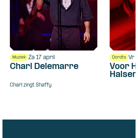
Za 17 april
Vr 
Muziek
Dordts
Charl Delemarre
Voor H
Halsem
Charl zingt Shaffy