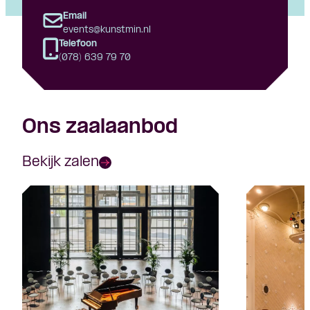
Email
events@kunstmin.nl
Telefoon
(078) 639 79 70
Ons zaalaanbod
Bekijk zalen