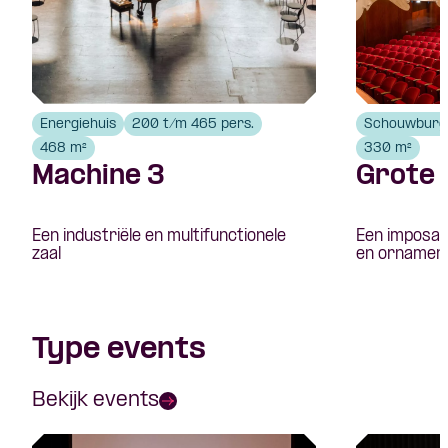
Energiehuis
200 t/m 465 pers.
Schouwburg
468 m²
330 m²
Machine 3
Grote 
Een industriële en multifunctionele
Een imposant
zaal
en ornamen
Type events
Bekijk events