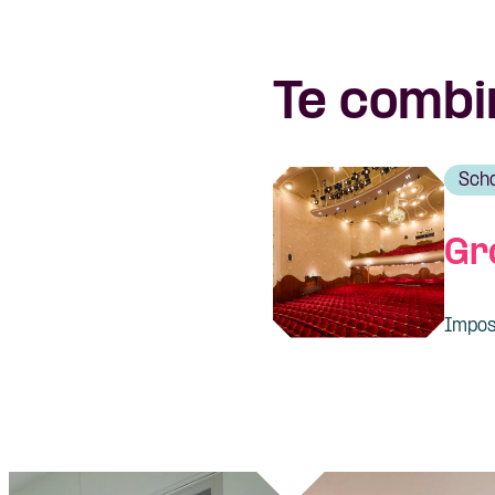
Te combi
Sch
Gr
Impos