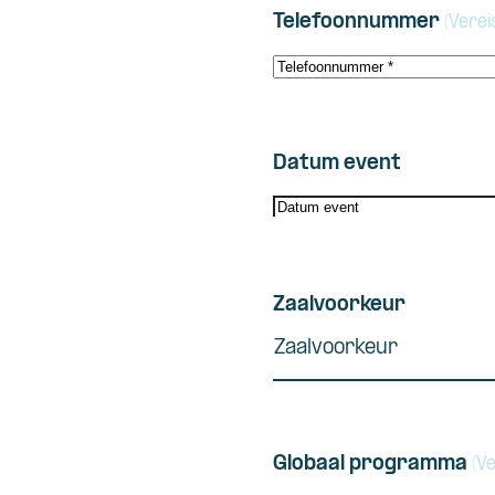
Telefoonnummer
(Verei
Datum event
DD
slash
MM
slash
Zaalvoorkeur
JJJJ
Zaalvoorkeur
Globaal programma
(Ve