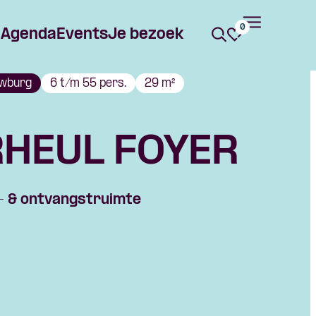
0
Agenda
Events
Je bezoek
wburg
6 t/m 55 pers.
29 m²
HEUL FOYER
 & ontvangstruimte