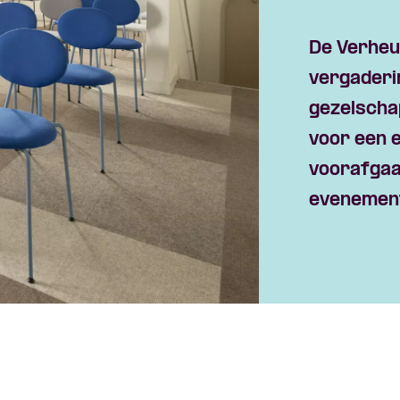
Skip navigatie
De Verheul
vergaderi
gezelscha
voor een 
voorafgaa
evenemen