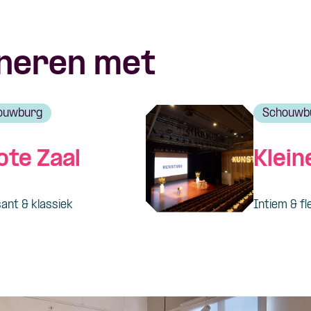
neren met
ouwburg
Schouwb
ote Zaal
Klein
ant & klassiek
Intiem & fl