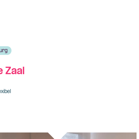
urg
e Zaal
exibel