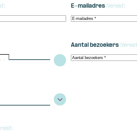
E-mailadres
st)
(Vereist)
Aantal bezoekers
(Vereist
reist)