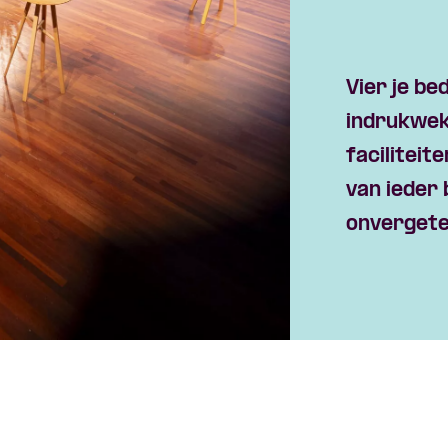
Vier je be
indrukwekk
faciliteite
van
ieder
onvergetel