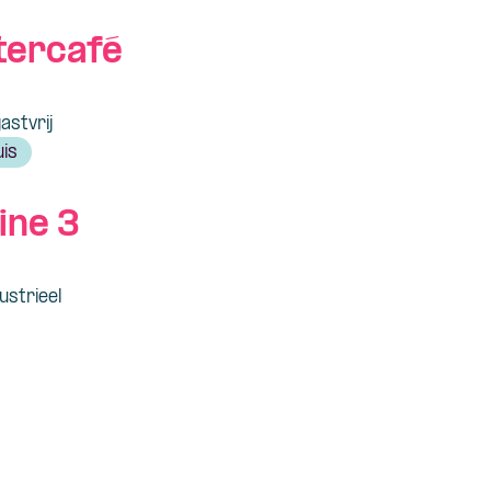
tercafé
astvrij
uis
ine 3
ustrieel