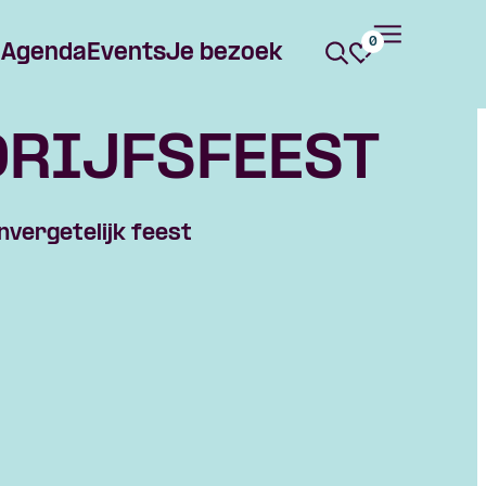
0
Agenda
Events
Je bezoek
DRIJFSFEEST
nvergetelijk feest