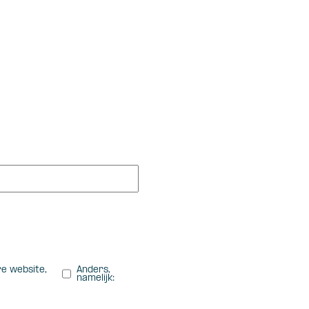
re website,
Anders,
namelijk: