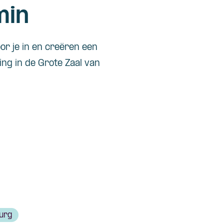
min
or je in en creëren een
ling
in de Grote Zaal van
urg