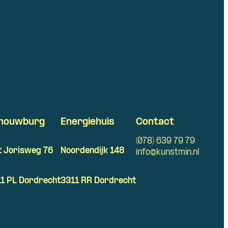
houwburg
Energiehuis
Contact
(078) 639 79 79
t Jorisweg 76
Noordendijk 148
info@kunstmin.nl
1 PL Dordrecht
3311 RR Dordrecht