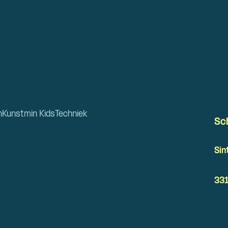
n
Kunstmin Kids
Techniek
Sc
Sin
331