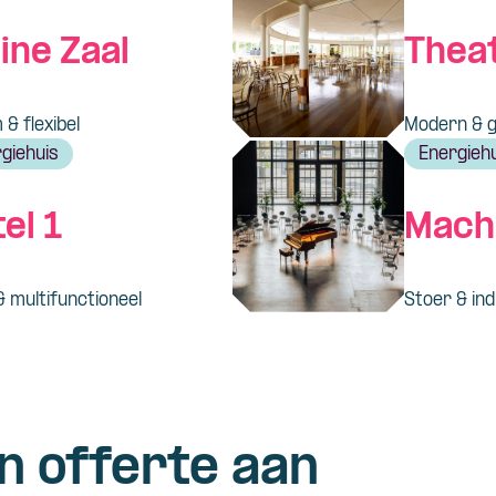
ine Zaal
Thea
 & flexibel
Modern & g
giehuis
Energieh
el 1
Mach
& multifunctioneel
Stoer & ind
n offerte aan