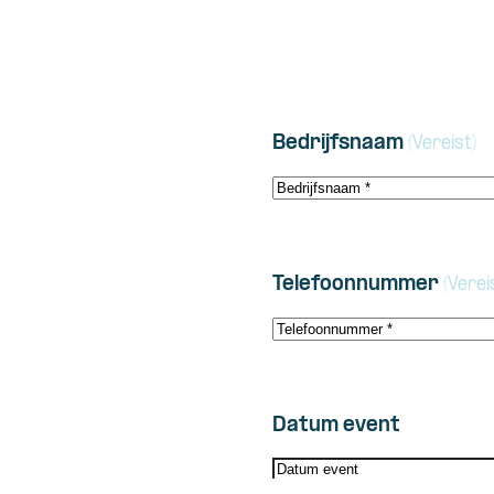
Bedrijfsnaam
(Vereist)
Telefoonnummer
(Verei
Datum event
MM