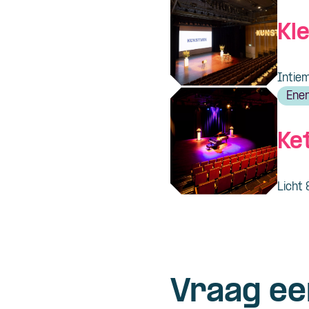
Kle
Intiem
Ener
Ket
Licht 
Vraag ee