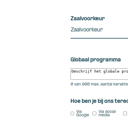
slash
DD
slash
Zaalvoorkeur
JJJJ
Zaalvoorkeur
Globaal programma
0 van 900 max. aantal karakt
Hoe ben je bij ons te
Via
Via social
Google
media