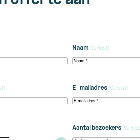
n offerte aan
Naam
(Vereist)
E-mailadres
st)
(Vereist)
Aantal bezoekers
(Vereist