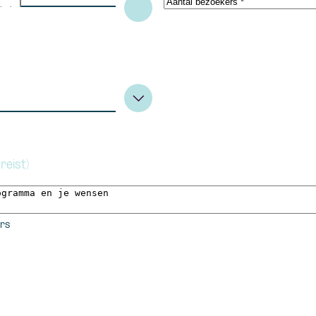
reist)
ers