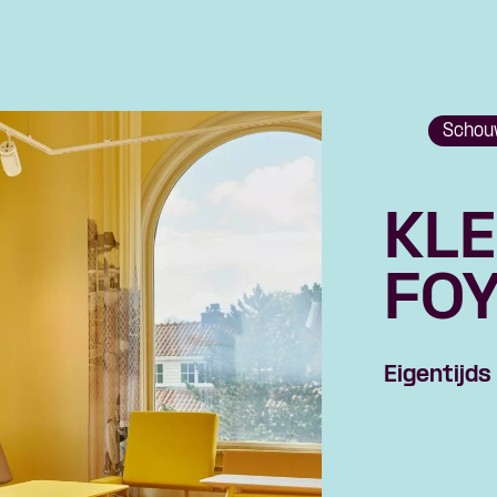
Schou
KLE
FO
Eigentijds
Skip navigatie