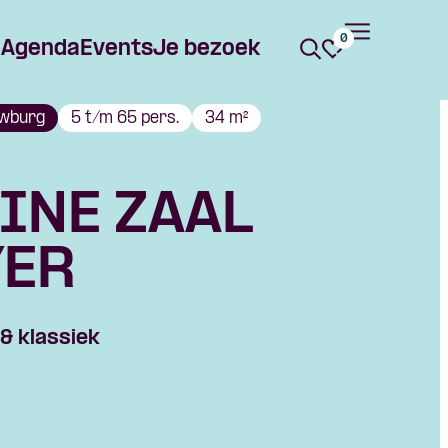
0
Agenda
Events
Je bezoek
wburg
5 t/m 65 pers.
34 m²
INE ZAAL
YER
 & klassiek