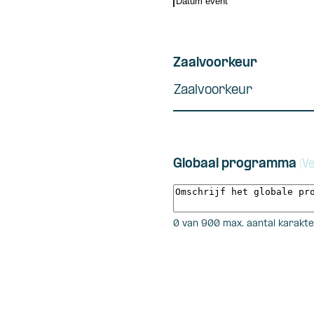
DD
slash
MM
slash
Zaalvoorkeur
JJJJ
Zaalvoorkeur
Globaal programma
(Ve
0 van 900 max. aantal karakt