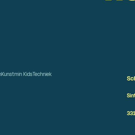
n
Kunstmin Kids
Techniek
Sc
Sin
331