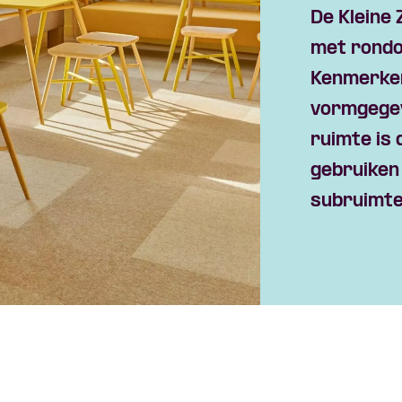
De Kleine 
met rondo
Kenmerkend
vormgegev
ruimte is d
gebruiken
subruimte 