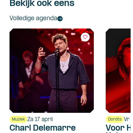
Bekijk ook eens
Volledige agenda
Za 17 april
Vr 
Muziek
Dordts
Charl Delemarre
Voor H