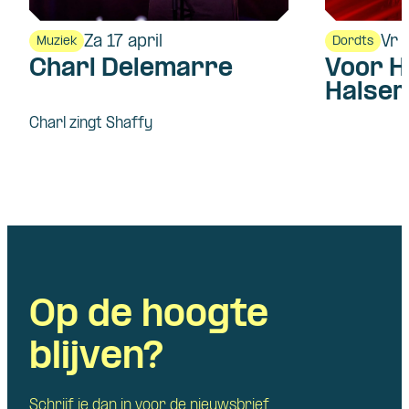
Za 17 april
Vr 
Muziek
Dordts
Charl Delemarre
Voor H
Halsem
Charl zingt Shaffy
Op de hoogte
blijven?
Schrijf je dan in voor de nieuwsbrief