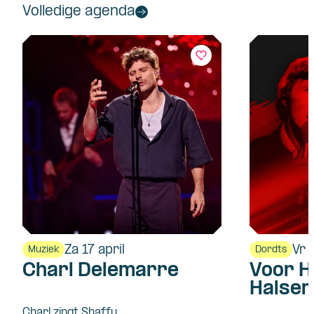
Volledige agenda
Za 17 april
Vr 
Muziek
Dordts
Charl Delemarre
Voor H
Halsem
Charl zingt Shaffy