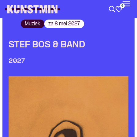
0
Kunstmin
Muziek
za 8 mei 2027
STEF BOS & BAND
2027
Skip navigatie