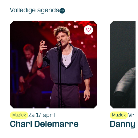
Volledige agenda
Za 17 april
Vr 
Muziek
Muziek
Charl Delemarre
Danny 