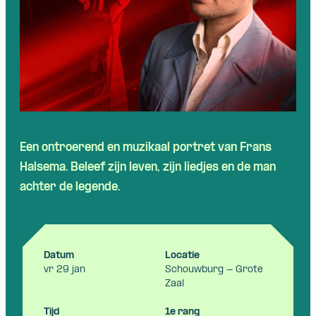
Een ontroerend en muzikaal portret van Frans
Halsema. Beleef zijn leven, zijn liedjes en de man
achter de legende.
Datum
Locatie
vr 29 jan
Schouwburg - Grote
Zaal
Tijd
1e rang