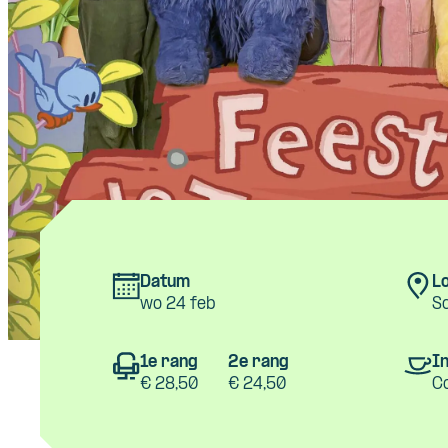
Datum
Lo
wo 24 feb
S
1e rang
2e rang
In
€ 28,50
€ 24,50
C