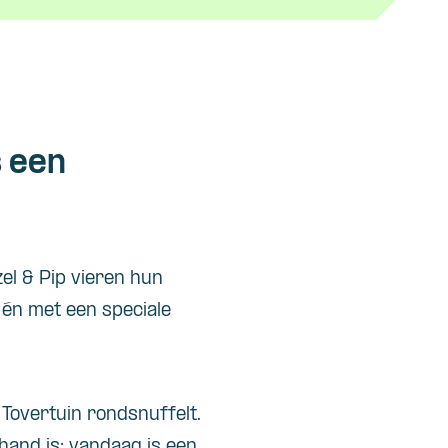
s een
el & Pip vieren hun
 én met een speciale
 Tovertuin rondsnuffelt.
hand is: vandaag is een