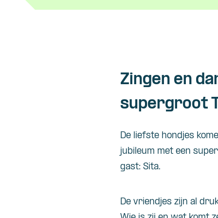
Zingen en da
supergroot 
De liefste hondjes kome
jubileum met een super
gast: Sita.
De vriendjes zijn al dr
Wie is zij en wat komt 