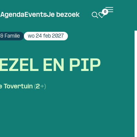
0
Agenda
Events
Je bezoek
& Familie
wo 24 feb 2027
ZEL EN PIP
e Tovertuin (2+)