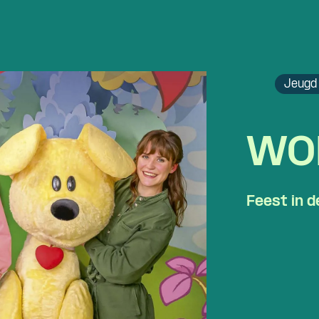
Jeugd 
WOE
Feest in d