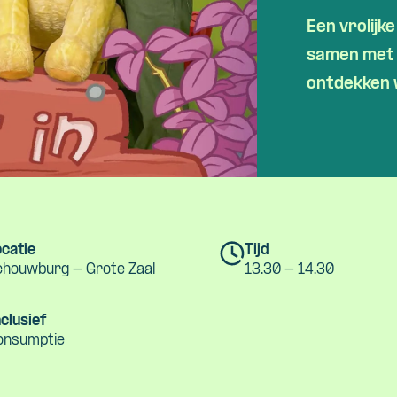
Skip navigatie
Een vrolijk
samen met 
ontdekken 
catie
Tijd
chouwburg - Grote Zaal
13.30 - 14.30
clusief
onsumptie