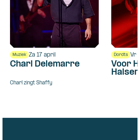
Za 17 april
Vr 
Muziek
Dordts
Charl Delemarre
Voor H
Halsem
Charl zingt Shaffy