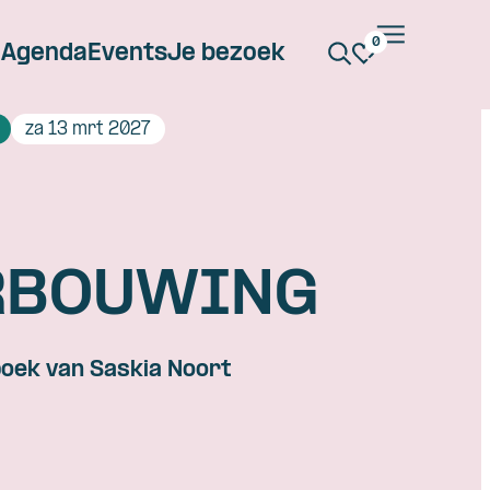
0
Agenda
Events
Je bezoek
za 13 mrt 2027
RBOUWING
boek van Saskia Noort