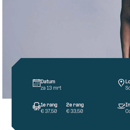
Datum
Lo
za 13 mrt
S
1e rang
2e rang
In
€ 37,50
€ 33,50
C