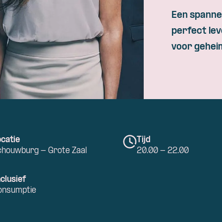
Skip navigatie
Een spannen
perfect le
voor geheim
catie
Tijd
chouwburg - Grote Zaal
20.00 - 22.00
clusief
onsumptie