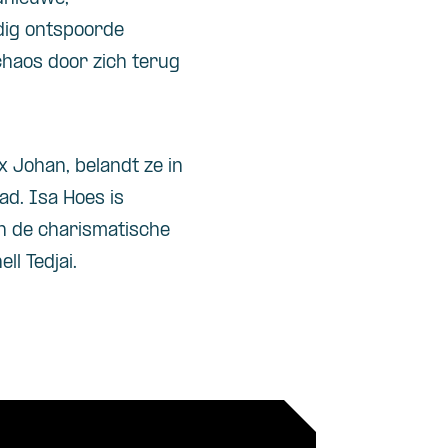
edig ontspoorde
haos door zich terug
 Johan, belandt ze in
ad. Isa Hoes is
an de charismatische
l Tedjai.