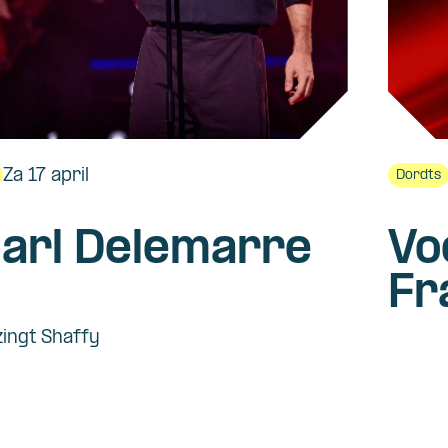
Za 17 april
Dordts
arl Delemarre
Vo
Fr
Mu
zingt Shaffy