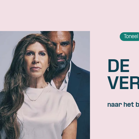
Toneel
DE
VE
naar het 