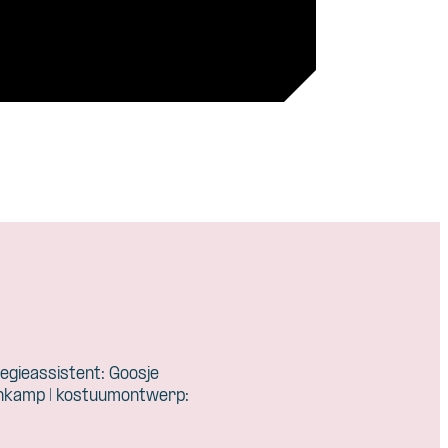
regieassistent: Goosje
Veenkamp | kostuumontwerp: