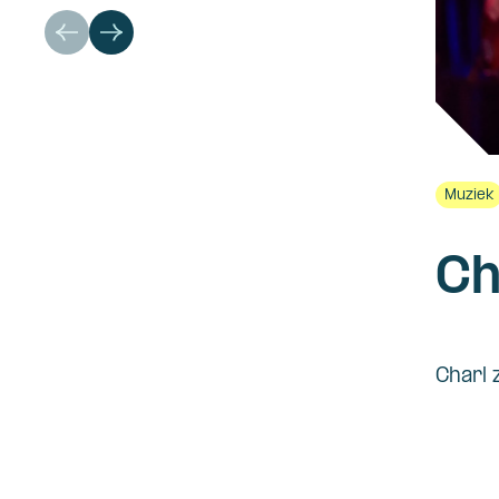
Muziek
Ch
Charl 