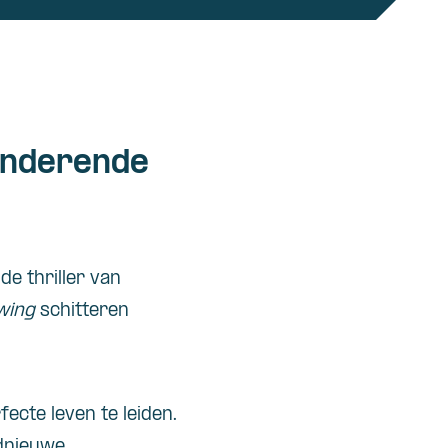
zinderende
e thriller van
wing
schitteren
ecte leven te leiden.
dnieuwe,