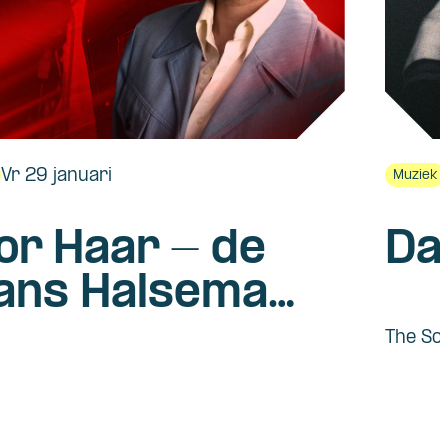
Vr 29 januari
Muziek
or Haar - de
Da
ans Halsema
sical
The So