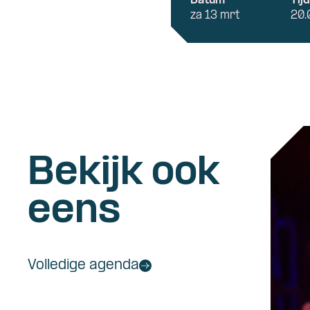
Datum
Tij
za 13 mrt
20.
Bekijk ook
eens
Volledige agenda