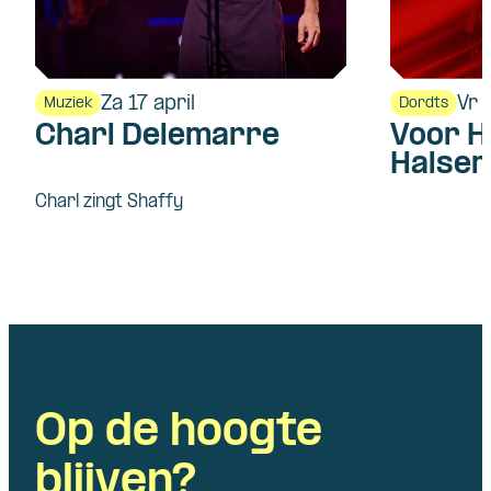
Za 17 april
Vr 
Muziek
Dordts
Charl Delemarre
Voor H
Halsem
Charl zingt Shaffy
Op de hoogte
blijven?