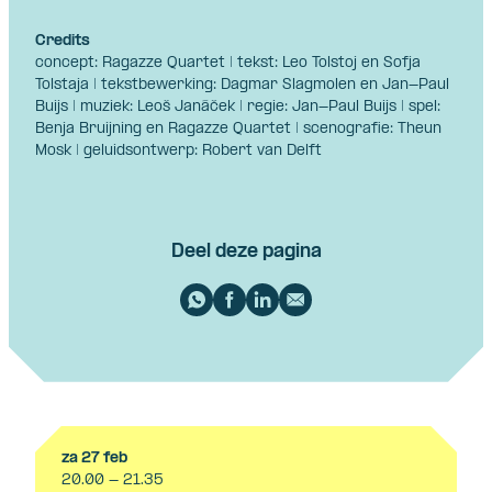
Credits
concept: Ragazze Quartet | tekst: Leo Tolstoj en Sofja
Tolstaja | tekstbewerking: Dagmar Slagmolen en Jan-Paul
Buijs | muziek: Leoš Janáček | regie: Jan-Paul Buijs | spel:
Benja Bruijning en Ragazze Quartet | scenografie: Theun
Mosk | geluidsontwerp: Robert van Delft
Deel deze pagina
za 27 feb
20.00 - 21.35