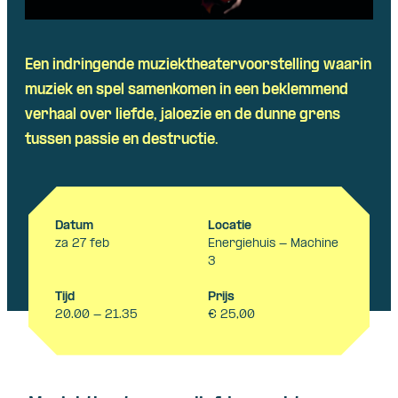
Een indringende muziektheatervoorstelling waarin
muziek en spel samenkomen in een beklemmend
verhaal over liefde, jaloezie en de dunne grens
tussen passie en destructie.
Datum
Locatie
za 27 feb
Energiehuis - Machine
3
Tijd
Prijs
20.00 - 21.35
€ 25,00