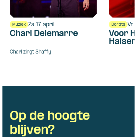
Za 17 april
Vr 
Muziek
Dordts
Charl Delemarre
Voor H
Halsem
Charl zingt Shaffy
Op de hoogte
blijven?