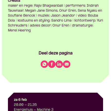
Credits
maker en regie: Rajiv Bhagwanbali | performers: Indirah
Tauwnaar, Megan Jane Simons, Onur Eren, Sena Nyaku en
Soufiane Bencok | muziek: Jason Jeandor | video: Bouba
Dola | kostuums en styling: Sandro Lima | lichtontwerp: Yuri
Schreuders | advies decor: Onur Eren | dramaturgie:
Merel Heering
Deel deze pagina
za 6 feb
20.00 - 21.35
Energiehuis - Machine 3