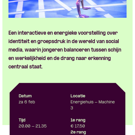
Skip navigatie
Een
interactieve
en
energieke
voorstelling
over
identiteit
en
groepsdruk
in de
wereld
van social
media,
waarin
jongeren
balanceren
tussen
schijn
en
werkelijkheid
en
de
drang
naar
erkenning
centraal
staat.
Datum
Locatie
za 6 feb
Energiehuis - Machine
3
Tijd
1e rang
20.00 - 21.35
€ 17,50
2e rang