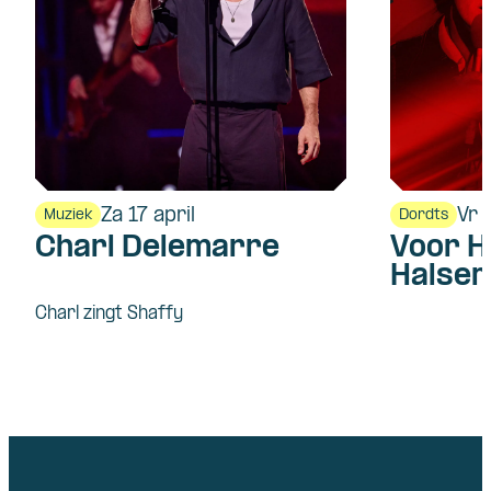
Za 17 april
Vr 
Muziek
Dordts
Charl Delemarre
Voor H
Halsem
Charl zingt Shaffy