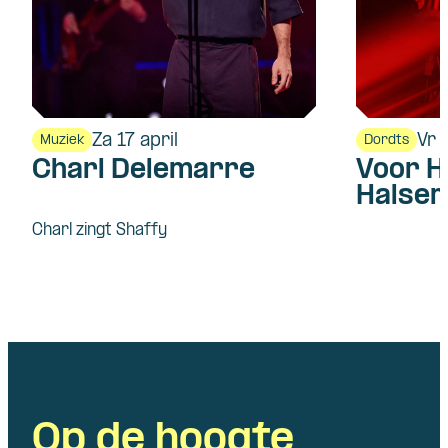
Za 17 april
Vr 
Muziek
Dordts
Charl Delemarre
Voor H
Halsem
Charl zingt Shaffy
Op de hoogte