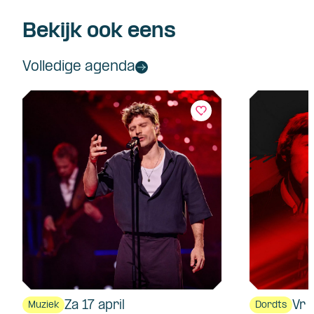
Bekijk ook eens
Volledige agenda
Za 17 april
Vr 
Muziek
Dordts