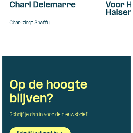
Charl Delemarre
Voor H
Halsem
Charl zingt Shaffy
Op de hoogte
blijven?
Schrijf je dan in voor de nieuwsbrief