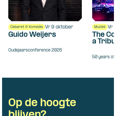
Vr 9 oktober
Vr 
Cabaret & Komedie
Muziek
Guido Weijers
The Co
a Tribu
Fleet
Oudejaarsconference 2026
50 years o
Op de hoogte
blijven?