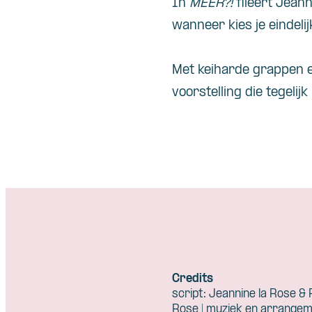
In
MEER?!
fileert Jeann
wanneer kies je eindelij
Met keiharde grappen 
voorstelling die tegelij
Credits
script: Jeannine la Rose & F
Rose | muziek en arrangem