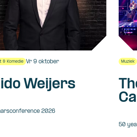
Vr 9 oktober
t & Komedie
Muziek
ido Weijers
Th
Ca
to
aarsconference 2026
50 yea