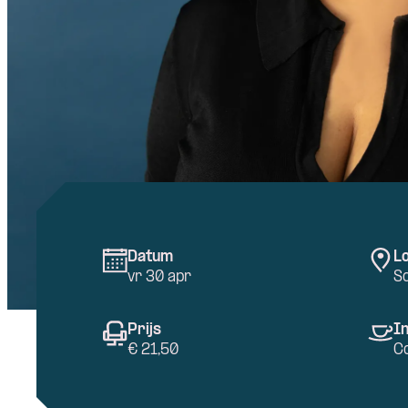
Datum
Lo
vr 30 apr
Sc
Prijs
In
€ 21,50
C