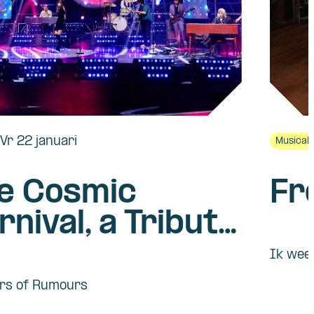
Vr 22 januari
Musical
e Cosmic
Fr
rnival, a Tribute
 Fleetwood Mac
Ik weet
rs of Rumours