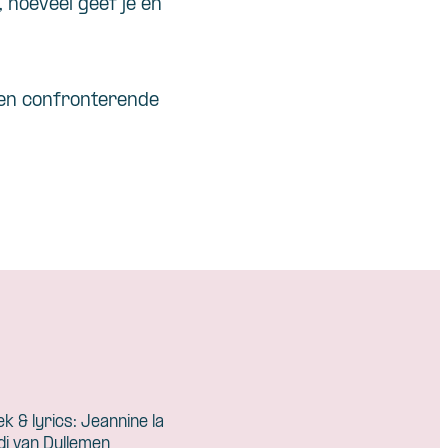
, hoeveel geef je en
 en confronterende
ek & lyrics: Jeannine la
di van Dullemen