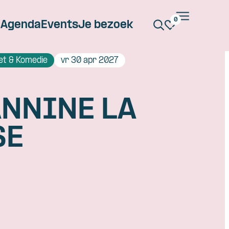
0
Agenda
Events
Je bezoek
et & Komedie
vr 30 apr 2027
NNINE LA
SE