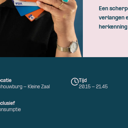
Een scherpe
verlangen 
herkenning 
catie
Tijd
houwburg - Kleine Zaal
20.15 - 21.45
clusief
onsumptie