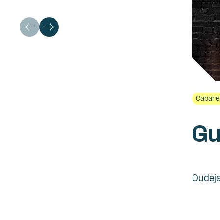
Cabare
Gu
Oudej