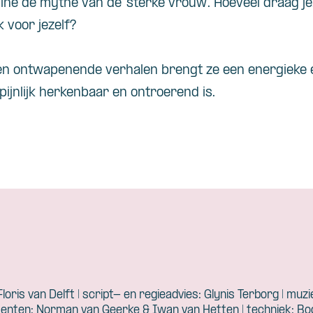
ine de mythe van de ‘sterke vrouw’. Hoeveel draag je
k voor jezelf?
en ontwapenende verhalen brengt ze een energieke
k pijnlijk herkenbaar en ontroerend is.
loris van Delft | script- en regieadvies: Glynis Terborg | muzi
enten: Norman van Geerke & Iwan van Hetten | techniek: Bo