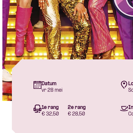
Datum
Lo
vr 28 mei
S
1e rang
2e rang
In
€ 32,50
€ 28,50
C