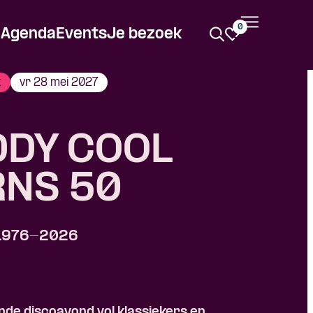
0
Agenda
Events
Je bezoek
k
vr 28 mei 2027
DDY COOL
RNS 50
 1976-2026
de discoavond vol klassiekers en