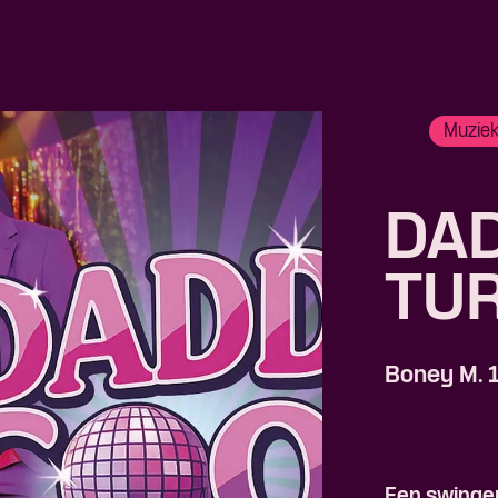
Muzie
DA
TU
Boney M.
Een swingen