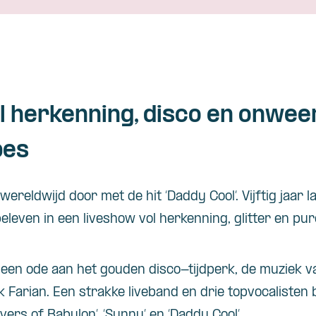
l herkenning, disco en onwe
bes
reldwijd door met de hit ‘Daddy Cool’. Vijftig jaar l
leven in een liveshow vol herkenning, glitter en pur
 een ode aan het gouden disco-tijdperk, de muziek 
Farian. Een strakke liveband en drie topvocalisten 
Rivers of Babylon’, ‘Sunny’ en ‘Daddy Cool’.