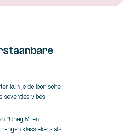
erstaanbare
ater kun je de iconische
e seventies vibes.
van Boney M. en
brengen klassiekers als