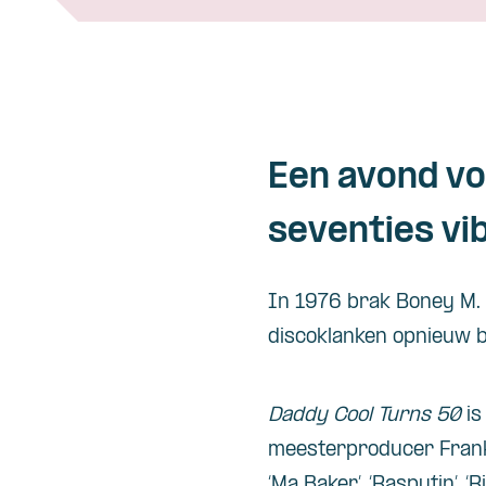
Een avond vo
seventies vi
In 1976 brak Boney M. we
discoklanken opnieuw be
Daddy Cool Turns 50
is
meesterproducer Frank 
‘Ma Baker’, ‘Rasputin’, ‘