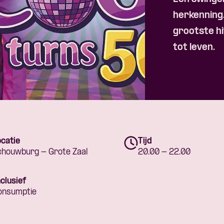
Skip navigatie
herkenning
grootste hi
tot leven.
catie
Tijd
chouwburg - Grote Zaal
20.00 - 22.00
clusief
onsumptie