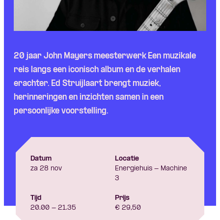
20 jaar John Mayers meesterwerk Een muzikale
reis langs een iconisch album en de verhalen
erachter. Ed Struijlaart brengt muziek,
herinneringen en inzichten samen in een
persoonlijke voorstelling.
Datum
Locatie
za 28 nov
Energiehuis - Machine
3
Tijd
Prijs
20.00 - 21.35
€ 29,50