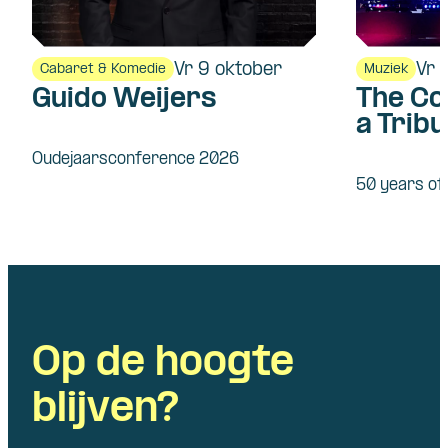
Vr 9 oktober
Vr 
Cabaret & Komedie
Muziek
Guido Weijers
The Co
a Tribu
Fleet
Oudejaarsconference 2026
50 years o
Op de hoogte
blijven?