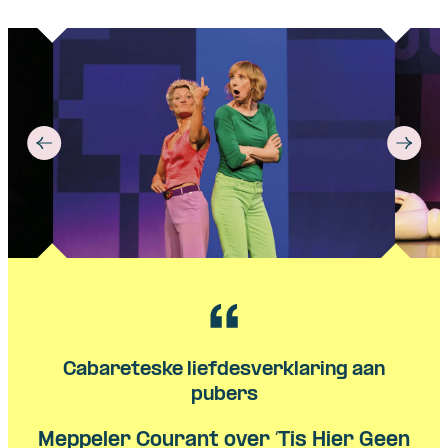
Cabareteske liefdesverklaring aan
pubers
Meppeler Courant over ‘Tis Hier Geen