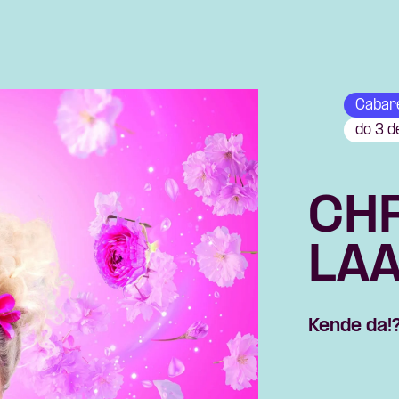
Cabar
do 3 
CHR
LA
Kende da!
Skip navigatie