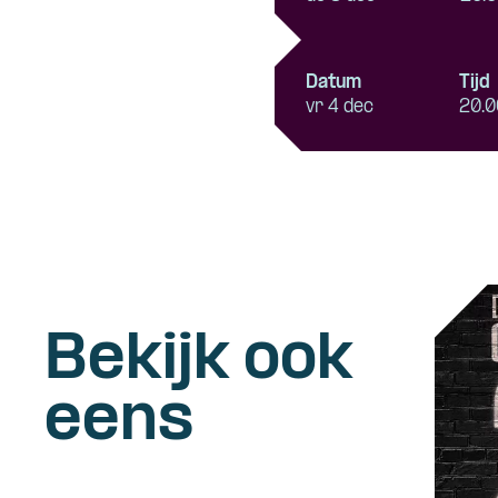
Datum
Tijd
vr 4 dec
20.0
Bekijk ook
eens