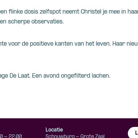
n flinke dosis zelfspot neemt Christel je mee in haa
n scherpe observaties.
imte voor de positieve kanten van het leven. Haar nie
age De Laat. Een avond ongefilterd lachen.
Locatie
L
0 - 22.00
Schouwburg - Grote Zaal