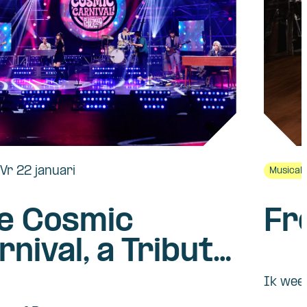
Vr 22 januari
Musical
e Cosmic
Fr
rnival, a Tribute
 Fleetwood Mac
Ik weet