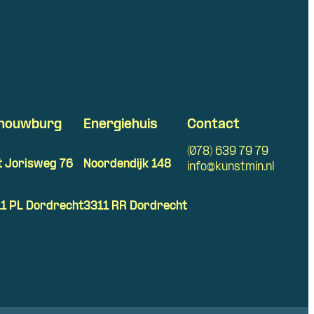
houwburg
Energiehuis
Contact
(078) 639 79 79
t Jorisweg 76
Noordendijk 148
info@kunstmin.nl
1 PL Dordrecht
3311 RR Dordrecht