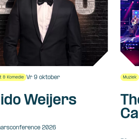
Vr 9 oktober
t & Komedie
Muziek
ido Weijers
Th
Ca
to
aarsconference 2026