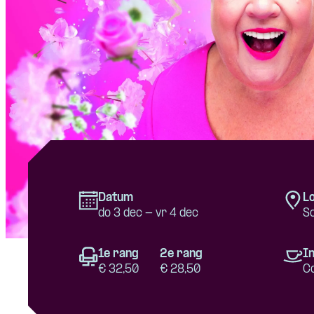
Datum
Lo
do 3 dec - vr 4 dec
S
1e rang
2e rang
In
€ 32,50
€ 28,50
C