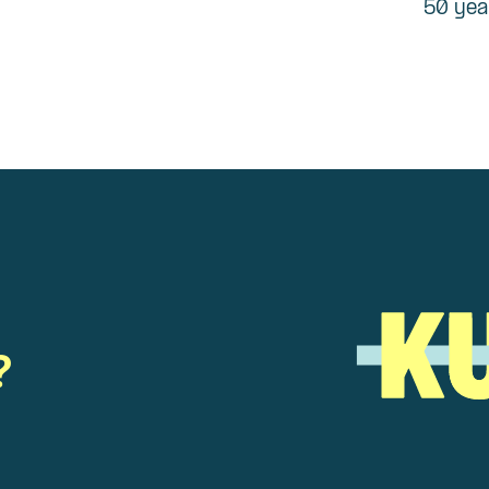
50 yea
?