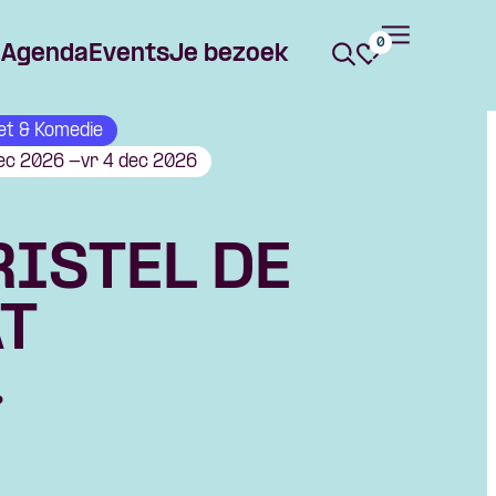
0
Agenda
Events
Je bezoek
et & Komedie
dec 2026 -
vr 4 dec 2026
ISTEL DE
AT
?