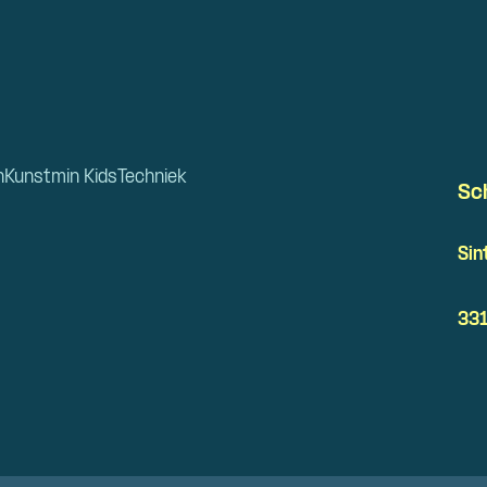
n
Kunstmin Kids
Techniek
Sc
Sin
331