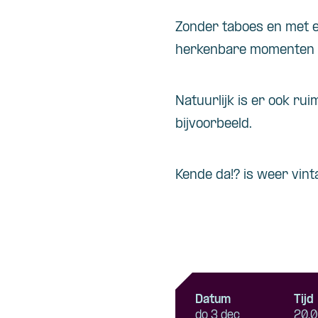
Zonder taboes en met ee
herkenbare momenten e
Natuurlijk is er ook ru
bijvoorbeeld.
Kende da!? is weer vint
Datum
Tijd
do 3 dec
20.0