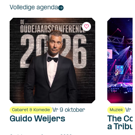
Volledige agenda
Vr 9 oktober
Vr 
Cabaret & Komedie
Muziek
Guido Weijers
The Co
a Tribu
Fleet