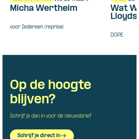
Micha Wertheim
Wat We
Lloyd
voor Iedereen (reprise)
DOPE
Op de hoogte
blijven?
Schrijf je dan in voor de nieuwsbrief
Schrijf je direct in