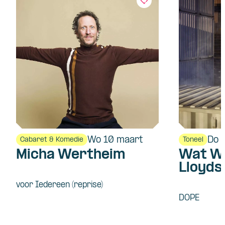
Wo 10 maart
Do 
Cabaret & Komedie
Toneel
Micha Wertheim
Wat We
Lloyd
voor Iedereen (reprise)
DOPE