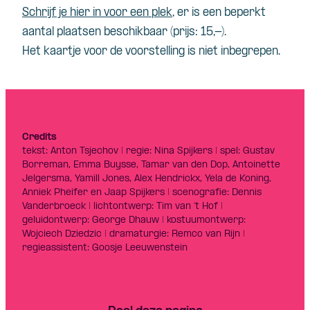
Schrijf je hier in voor een plek
, er is een beperkt
aantal plaatsen beschikbaar (prijs: 15,-).
Het kaartje voor de voorstelling is niet inbegrepen.
Credits
tekst: Anton Tsjechov | regie: Nina Spijkers | spel: Gustav
Borreman, Emma Buysse, Tamar van den Dop, Antoinette
Jelgersma, Yamill Jones, Alex Hendrickx, Yela de Koning,
Anniek Pheifer en Jaap Spijkers | scenografie: Dennis
Vanderbroeck | lichtontwerp: Tim van ’t Hof |
geluidontwerp: George Dhauw | kostuumontwerp:
Wojciech Dziedzic | dramaturgie: Remco van Rijn |
regieassistent: Goosje Leeuwenstein