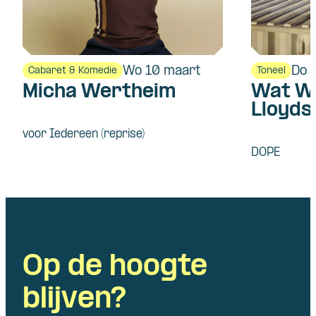
Wo 10 maart
Do 
Cabaret & Komedie
Toneel
Micha Wertheim
Wat We
Lloyd
voor Iedereen (reprise)
DOPE
Op de hoogte
blijven?