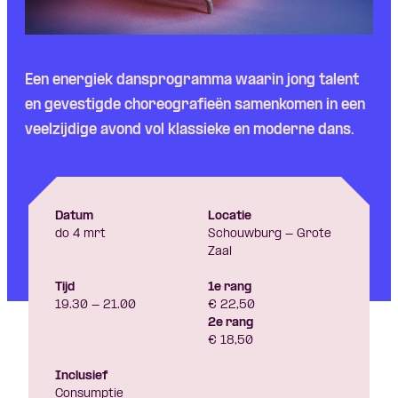
Skip navigatie
Een energiek dansprogramma waarin jong talent
en gevestigde choreografieën samenkomen in een
veelzijdige avond vol klassieke en moderne dans.
Datum
Locatie
do 4 mrt
Schouwburg - Grote
Zaal
Tijd
1e rang
19.30 - 21.00
€ 22,50
2e rang
€ 18,50
Inclusief
Consumptie