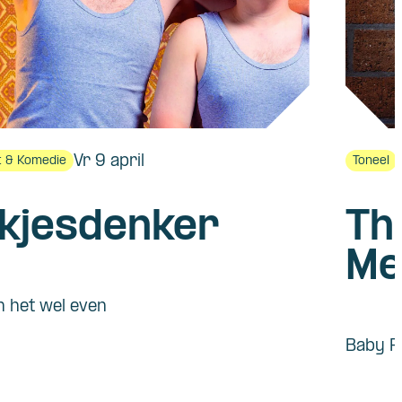
Vr 9 april
 & Komedie
Toneel
kjesdenker
Th
Me
n het wel even
Baby R