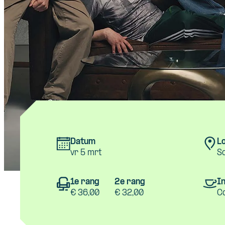
Datum
Lo
vr 5 mrt
S
1e rang
2e rang
In
€ 36,00
€ 32,00
C