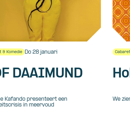
Do 28 januari
t & Komedie
Cabaret
F DAAIMUND
Ho
le Kafando presenteert een
We zie
teitscrisis in meervoud