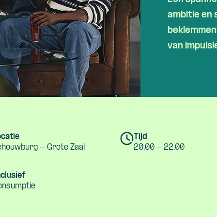
Skip navigatie
ambitie en
beklemmend
van impulsi
catie
Tijd
chouwburg - Grote Zaal
20.00 - 22.00
clusief
onsumptie