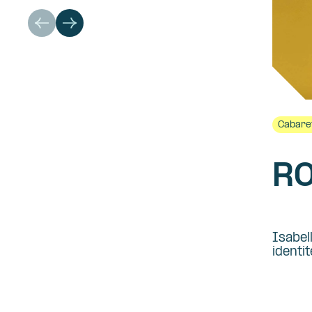
Cabare
RO
Isabel
identi