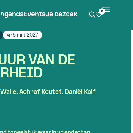
0
Agenda
Events
Je bezoek
vr 5 mrt 2027
UUR VAN DE
RHEID
Walle, Achraf Koutet, Daniël Kolf
nd toneelstuk waarin vriendschap,