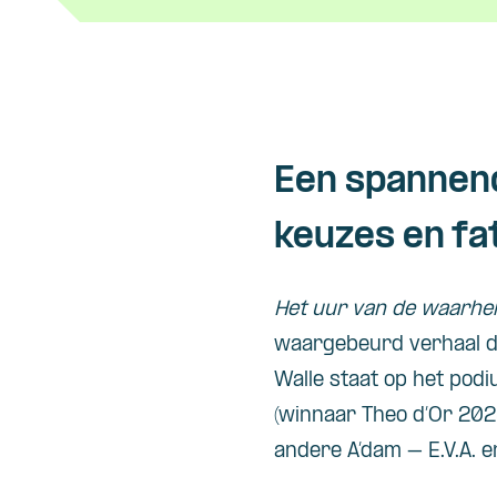
Een spannend
keuzes en fa
Het uur van de waarhe
waargebeurd verhaal da
Walle staat op het pod
(winnaar Theo d’Or 2025
andere A’dam – E.V.A.