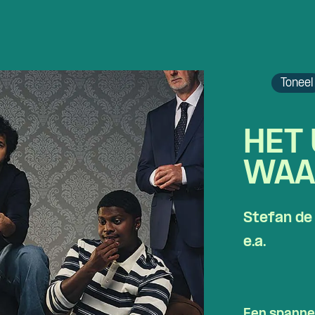
Toneel
HET 
WAA
Stefan de 
e.a.
Een spanne