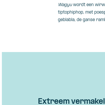
Wagyu
wordt een wirwar
tiptophiphop, met poes
geblabla, de ganse ra
Extreem vermakeli