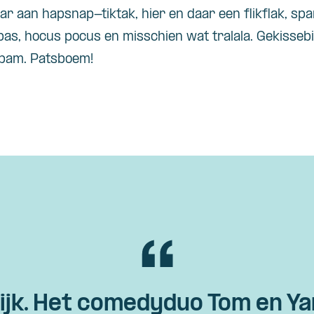
 aan hapsnap-tiktak, hier en daar een flikflak, sp
pas, hocus pocus en misschien wat tralala. Gekisseb
mbam. Patsboem!
jk. Het comedyduo Tom en Yan