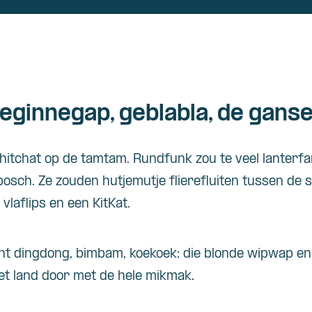
geginnegap, geblabla, de gan
itchat op de tamtam. Rundfunk zou te veel lanterfan
bosch. Ze zouden hutjemutje flierefluiten tussen de st
 vlaflips en een KitKat.
ant dingdong, bimbam, koekoek: die blonde wipwap e
et land door met de hele mikmak.