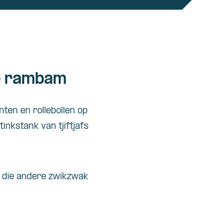
se rambam
ten en rollebollen op
inkstank van tjiftjafs
n die andere zwikzwak