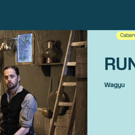
Cabar
RU
Wagyu