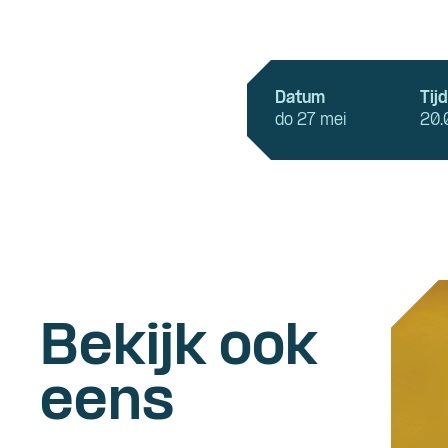
Datum
Tijd
do 27 mei
20.
Bekijk ook
eens