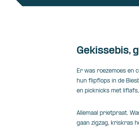
Gekissebis, 
Er was roezemoes en ch
hun flipflops in de Bies
en picknicks met liflafs,
Allemaal prietpraat. W
gaan zigzag, kriskras h