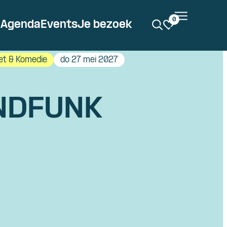
0
Agenda
Events
Je bezoek
et & Komedie
do 27 mei 2027
NDFUNK