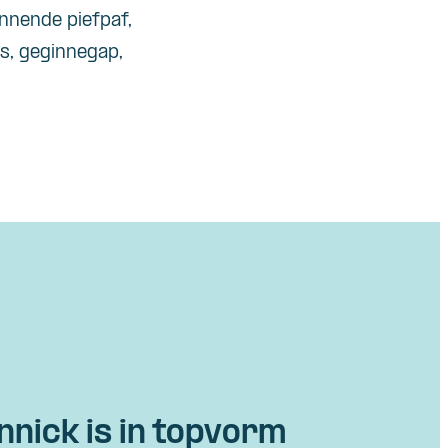
annende piefpaf,
is, geginnegap,
nick is in topvorm