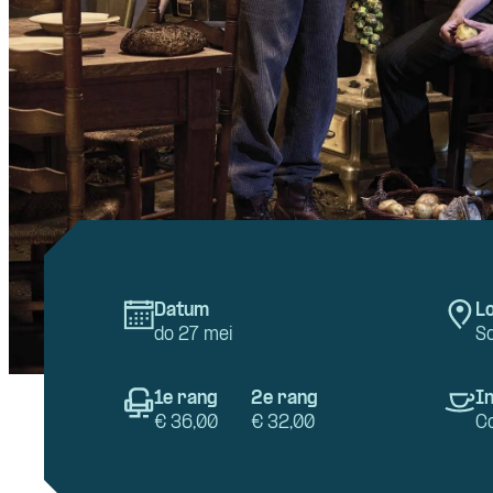
Datum
Lo
do 27 mei
S
1e rang
2e rang
In
€ 36,00
€ 32,00
C