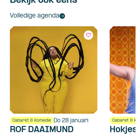
Bekijk ook eens
Volledige agenda
Do 28 januari
Cabaret & Komedie
Cabaret & K
ROF DAAIMUND
Hokje