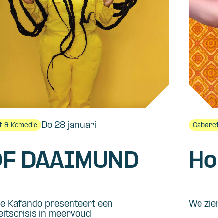
Do 28 januari
t & Komedie
Cabaret
F DAAIMUND
Ho
le Kafando presenteert een
We zie
teitscrisis in meervoud