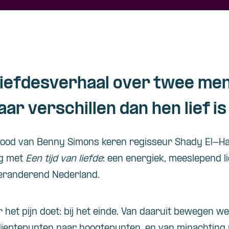
iefdesverhaal over twee men
ar verschillen dan hen lief is
dood van Benny Simons keren regisseur Shady El-Ha
g met
Een tijd van liefde
: een energiek, meeslepend l
eranderend Nederland.
 het pijn doet: bij het einde. Van daaruit bewegen we 
 dieptepunten naar hoogtepunten, en van minachting 