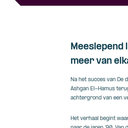
Meeslepend l
meer van elka
Na het succes van De 
Ashgan El-Hamus teru
achtergrond van een v
Het verhaal begint waar
naar de jaren ‘90. Van