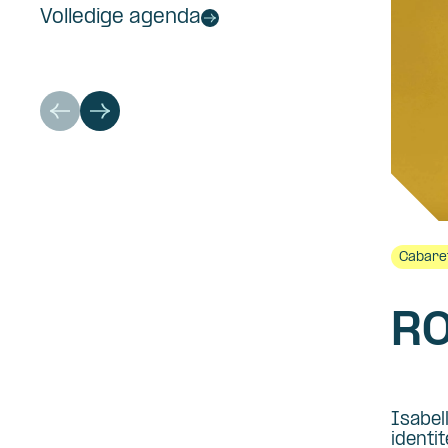
Volledige agenda
Cabare
RO
Isabel
identi