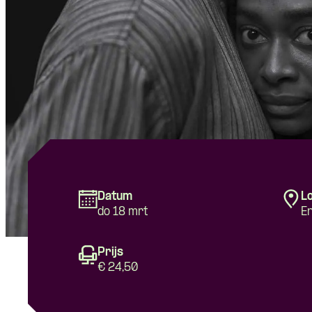
Datum
Lo
do 18 mrt
En
Prijs
€ 24,50