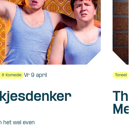
Vr 9 april
 & Komedie
Toneel
kjesdenker
Th
Me
n het wel even