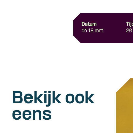
Datum
Tij
do 18 mrt
20
Bekijk ook
eens