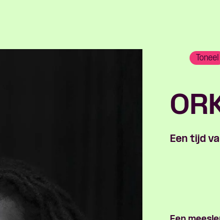
Toneel
OR
Een tijd va
Skip navigatie
Een meeslep