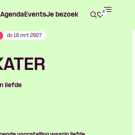
0
Agenda
Events
Je bezoek
do 18 mrt 2027
KATER
n liefde
ende voorstelling waarin liefde,