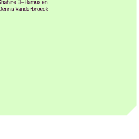
 Shahine El-Hamus en
o Dennis Vanderbroeck |