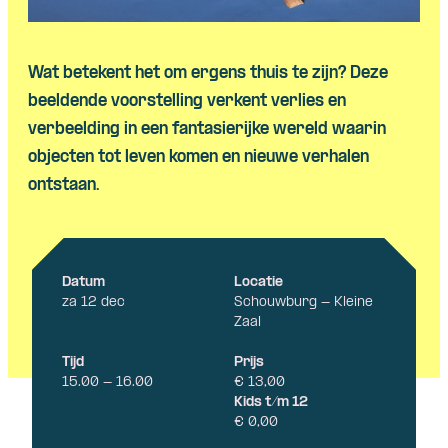
Wat betekent het om ergens thuis te zijn? Deze
Skip navigatie
beeldende voorstelling verkent verlies en
verbeelding in een fantasierijke wereld waarin
objecten tot leven komen en nieuwe verhalen
ontstaan.
Datum
Locatie
za 12 dec
Schouwburg - Kleine
Zaal
Tijd
Prijs
15.00 - 16.00
€ 13,00
Kids t/m 12
€ 0,00