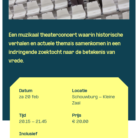
Een muzikaal theaterconcert waarin historische
verhalen en actuele thema’s samenkomen in een
indringende zoektocht naar de betekenis van
vrede.
Datum
Locatie
za 20 feb
Schouwburg - Kleine
Zaal
Tijd
Prijs
20.15 - 21.45
€ 20,00
Inclusief