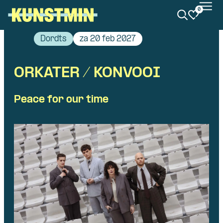
0
Kunstmin
Dordts
za 20 feb 2027
ORKATER / KONVOOI
Peace for our time
Skip navigatie