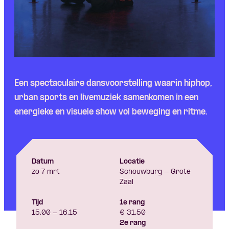
Skip navigatie
Een spectaculaire dansvoorstelling waarin hiphop,
urban sports en livemuziek samenkomen in een
energieke en visuele show vol beweging en ritme.
Datum
Locatie
zo 7 mrt
Schouwburg - Grote
Zaal
Tijd
1e rang
15.00 - 16.15
€ 31,50
2e rang