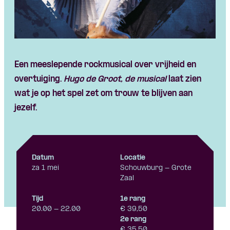
Skip navigatie
Een meeslepende rockmusical over vrijheid en
overtuiging.
Hugo de Groot, de musical
laat zien
wat je op het spel zet om trouw te blijven aan
jezelf.
Datum
Locatie
za 1 mei
Schouwburg - Grote
Zaal
Tijd
1e rang
20.00 - 22.00
€ 39,50
2e rang
€ 35,50