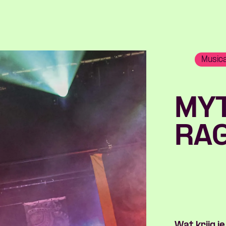
Music
MY
RA
Wat krijg je