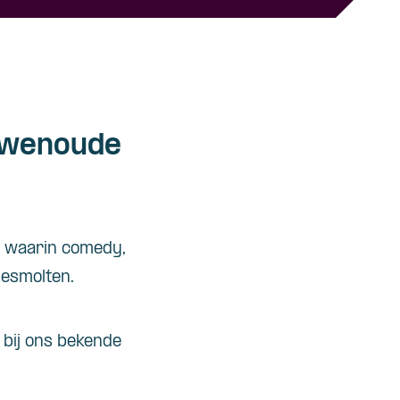
uwenoude
r, waarin comedy,
esmolten.
 bij ons bekende