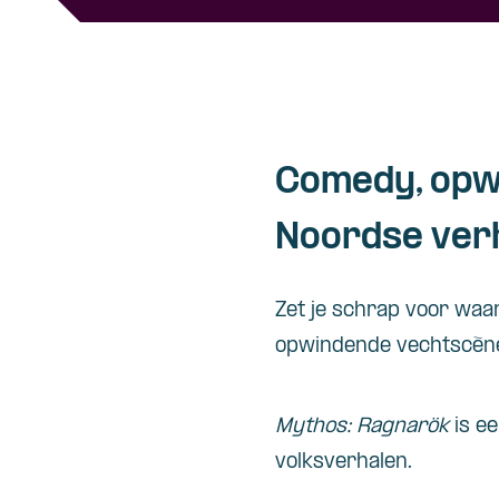
Comedy, opw
Noordse ver
Zet je schrap voor waar
opwindende vechtscèn
Mythos: Ragnarök
is ee
volksverhalen.