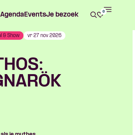
0
Agenda
Events
Je bezoek
al & Show
vr 27 nov 2026
THOS:
GNARÖK
 als je mythes,