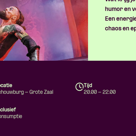
Skip navigatie
humor en 
Een energie
chaos en ep
catie
Tijd
chouwburg - Grote Zaal
20.00 - 22.00
clusief
onsumptie