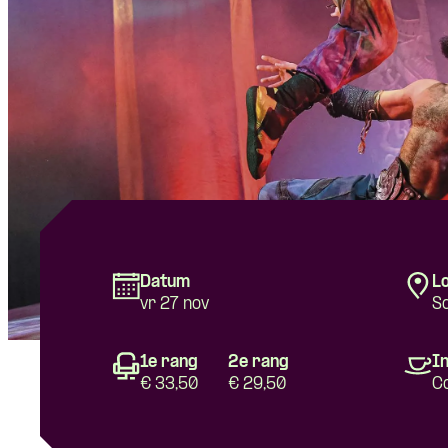
Datum
Lo
vr 27 nov
S
1e rang
2e rang
In
€ 33,50
€ 29,50
C