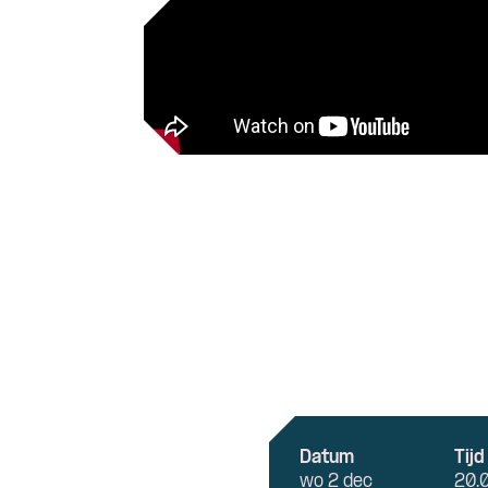
Datum
Tijd
wo 2 dec
20.