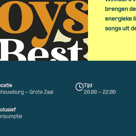
brengen de
energieke l
songs uit d
catie
Tijd
chouwburg - Grote Zaal
20.00 - 22.00
clusief
onsumptie