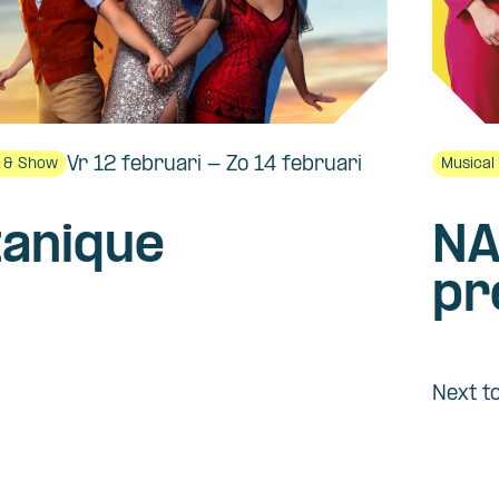
Vr 12 februari - Zo 14 februari
l & Show
Musical
tanique
N
pr
Next t