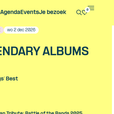
0
Agenda
Events
Je bezoek
k
wo 2 dec 2026
ENDARY ALBUMS
E
s’ Best
an Tribute: Battle of the Bands 2025