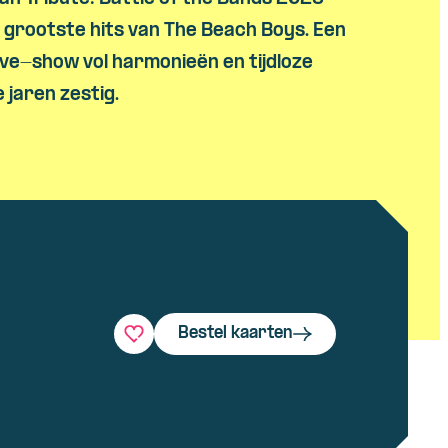
 grootste hits van The Beach Boys. Een
ive-show vol harmonieën en tijdloze
e jaren zestig.
Bestel kaarten