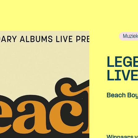
Muzie
LEG
LIV
Beach Boy
Skip navigatie
Winnaars v