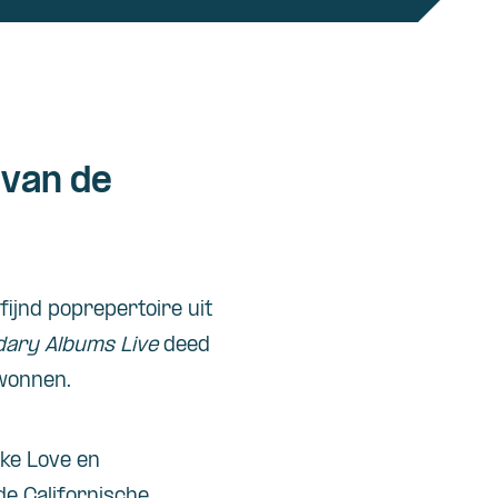
 van de
fijnd poprepertoire uit
ary Albums Live
deed
wonnen.
ike Love en
de Californische