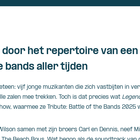
s door het repertoire van een
e bands aller tijden
teen: vijf jonge muzikanten die zich vastbijten in ver
olle zalen mee trekken. Toch is dat precies wat
Legend
ow, waarmee ze Tribute: Battle of the Bands 2025 
ilson samen met zijn broers Carl en Dennis, neef M
e The Beach Boys. Wat begon als de soundtrack van 