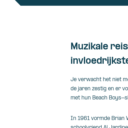
Muzikale rei
invloedrijkst
Je verwacht het niet me
de jaren zestig en er v
met hun Beach Boys-sh
In 1961 vormde Brian W
schoolvriend Al Jardin