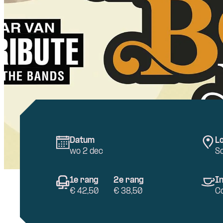
Datum
Lo
wo 2 dec
S
1e rang
2e rang
In
€ 42,50
€ 38,50
C