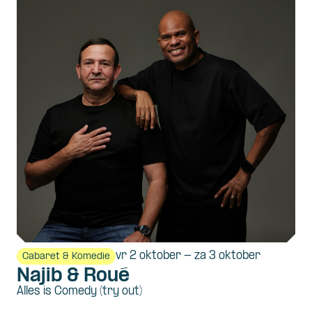
vr 2 oktober - za 3 oktober
Cabaret & Komedie
Najib & Roué
Alles is Comedy (try out)