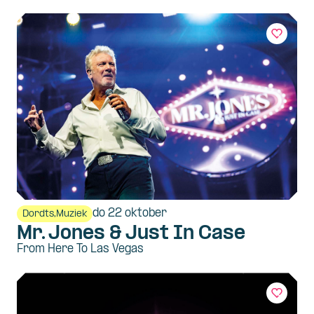
do 22 oktober
Dordts,
Muziek
Mr. Jones & Just In Case
From Here To Las Vegas