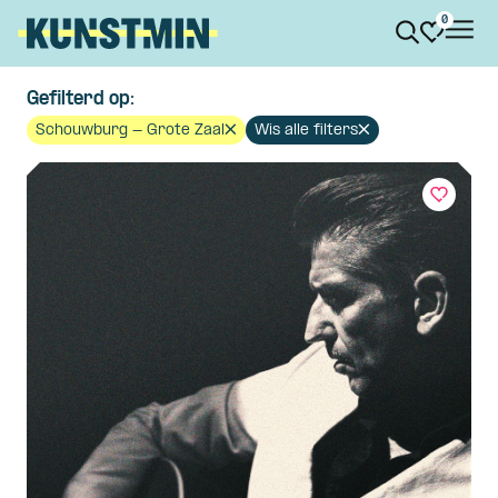
0
Kunstmin
Agenda
Gefilterd op:
Schouwburg - Grote Zaal
Wis alle filters