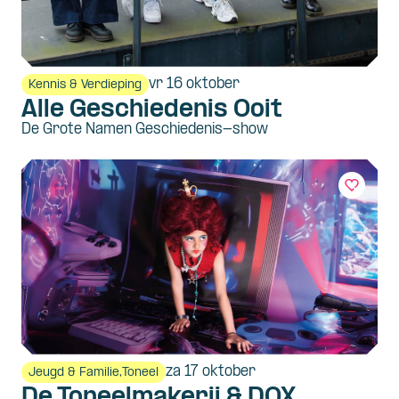
vr 16 oktober
Kennis & Verdieping
Alle Geschiedenis Ooit
De Grote Namen Geschiedenis-show
za 17 oktober
Jeugd & Familie,
Toneel
De Toneelmakerij & DOX