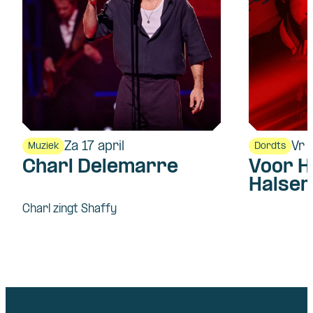
Za 17 april
Vr 
Muziek
Dordts
Charl Delemarre
Voor H
Halsem
Charl zingt Shaffy