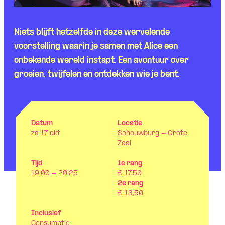
N
iets blijft hetzelfde in deze wervelende
voorstelling waarin je samen met Alice een
onbekende wereld instapt. Een avontuur over
groeien, twijfelen en ontdekken wie je bent.
Datum
Locatie
za 17 okt
Schouwburg - Grote
Zaal
Tijd
1e rang
19.00 - 20.25
€ 17,50
2e rang
€ 13,50
Inclusief
Consumptie