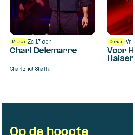
Za 17 april
Vr 
Muziek
Dordts
Charl Delemarre
Voor H
Halsem
Charl zingt Shaffy
Op de hoogte