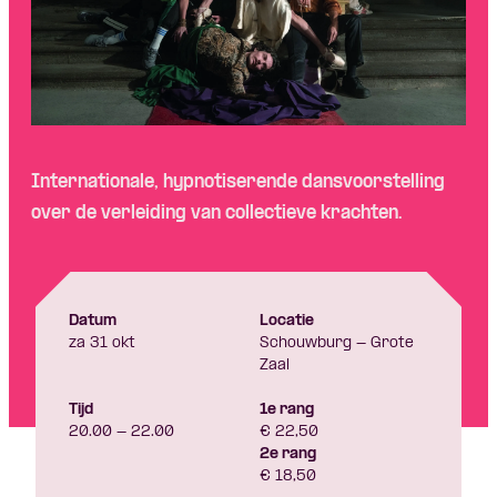
Internationale, hypnotiserende dansvoorstelling
over de verleiding van collectie
ve krachten.
Datum
Locatie
za 31 okt
Schouwburg - Grote
Zaal
Tijd
1e rang
20.00 - 22.00
€ 22,50
2e rang
€ 18,50