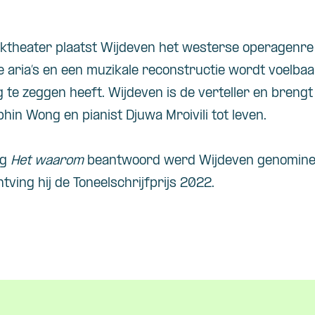
ktheater plaatst
Wijdeven
het westerse operagenre
e aria’s en een muzikale reconstruc
tie wordt voelba
 te zeggen heeft.
Wijdeven
is de verteller en breng
phin
Wong en pianist
Djuwa
Mroivili
tot leven.
ng
Het waarom
beantwoord werd
Wijdeven
genomine
tving hij de Toneelschrijfprijs 2022.