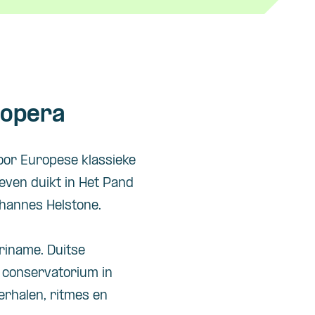
 opera
or Europese klassieke
even
duikt in
Het Pand
Johannes
Helstone
.
riname. Duitse
t conservatorium in
erhalen, ritmes en