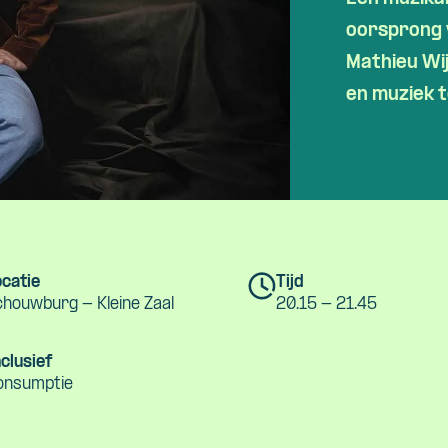
oorsprong 
Mathieu
Wi
en muziek 
catie
Tijd
houwburg - Kleine Zaal
20.15 - 21.45
clusief
onsumptie