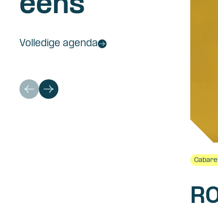
eens
Volledige agenda
Cabare
RO