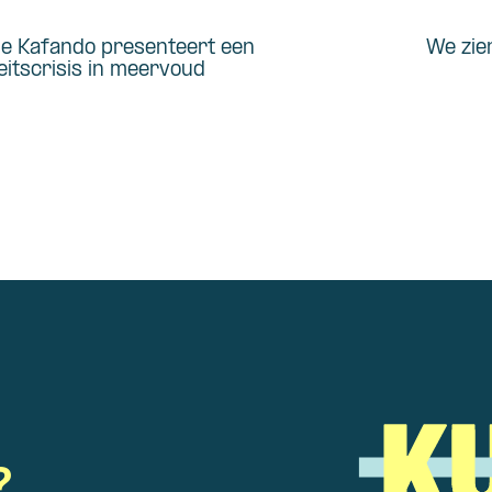
le Kafando presenteert een
We zie
teitscrisis in meervoud
?