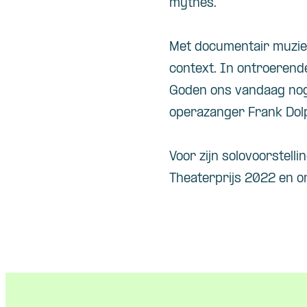
mythes.
Met documentair muzie
context. In ontroerend
Goden
ons vandaag nog
operazanger Frank
Dol
Voor zijn
solovoorstelli
Theaterprijs 2022 en on