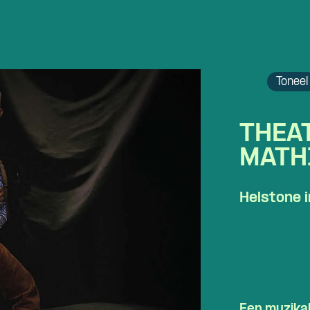
Toneel
THEA
MATH
Helstone 
Skip navigatie
Een muzikal