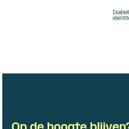
Isabel
identi
Op de hoogte blijven