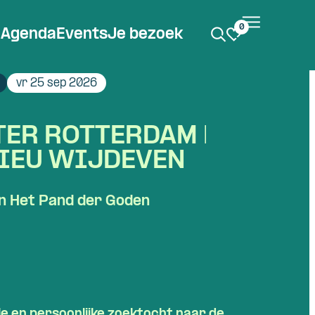
0
Agenda
Events
Je bezoek
vr 25 sep 2026
TER ROTTERDAM |
IEU WIJDEVEN
in Het Pand der Goden
e en persoonlijke zoektocht naar de