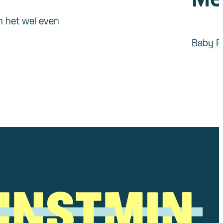
Me
n het wel even
Baby R