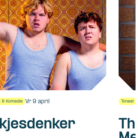
Vr 9 april
 & Komedie
Toneel
kjesdenker
Th