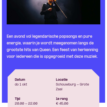
Een
avond
vol
legendarische
popsongs
en
pure
energie
,
waarin
je
wordt
meegenomen
langs
de
grootste
hits van Queen. Een
feest
van
herkenning
voor
iedereen
die is
opgegroeid
met
deze
muziek
.
Datum
Locatie
do 1 okt
Schouwburg - Grote
Zaal
Tijd
1e rang
20.00 - 22.00
€ 45,00