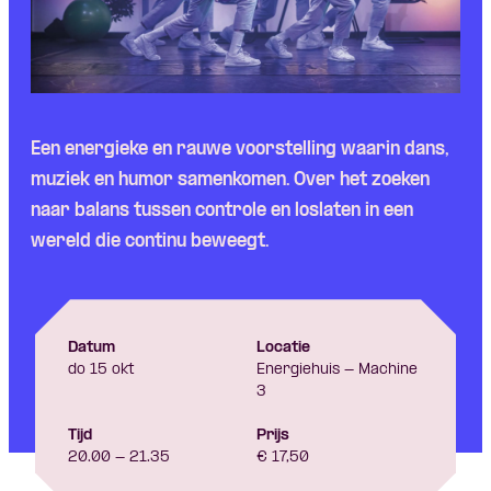
Skip navigatie
Een energieke en rauwe voorstelling waarin dans,
muziek en humor samenkomen. Over het zoeken
naar balans tussen controle en loslaten in een
wereld die continu beweegt.
Datum
Locatie
do 15 okt
Energiehuis - Machine
3
Tijd
Prijs
20.00 - 21.35
€ 17,50