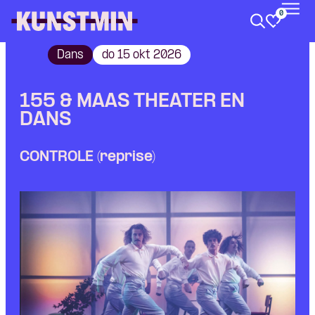
0
Kunstmin
Dans
do 15 okt 2026
155 & MAAS THEATER EN
DANS
CONTROLE (reprise)