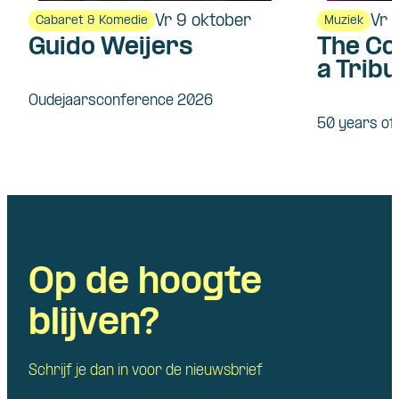
Vr 9 oktober
Vr 
Cabaret & Komedie
Muziek
Guido Weijers
The Co
a Tribu
Fleet
Oudejaarsconference 2026
50 years o
Op de hoogte
blijven?
Schrijf je dan in voor de nieuwsbrief