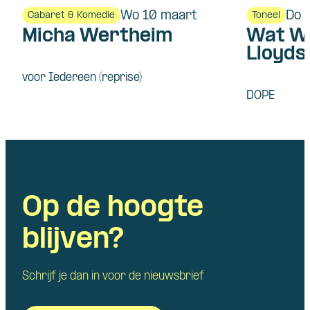
Wo 10 maart
Do 
Cabaret & Komedie
Toneel
Micha Wertheim
Wat We
Lloyd
voor Iedereen (reprise)
DOPE
Op de hoogte
blijven?
Schrijf je dan in voor de nieuwsbrief