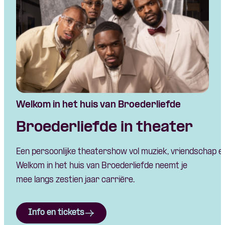
Welkom in het huis van Broederliefde
Broederliefde in theater
Een
persoonlijke
theatershow
vol
muziek
,
vriendschap
e
Welkom in het
huis
van
Broederliefde
neemt
je
mee
langs
zestien
jaar
carrière
.
Info en tickets