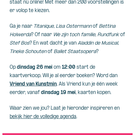
staat nú online! Met meer dan 200 voorstellingen is
er volop te kiezen.
Ga je naar
Titanique
,
Lisa Ostermann
of
Bettina
Holwerda
? Of naar
We zijn toch familie
,
Rundfunk
of
Stef Bos
? En wat dacht je van
Aladdin de Musical
,
Tineke Schouten
of
Ballet Staatsopera
?
Op
dinsdag 26 mei
om
12:00
start de
kaartverkoop. Wil je al eerder boeken? Word dan
Vriend van Kunstmin
. Als Vriend kun je één week
eerder, vanaf
dinsdag 19 mei
, kaarten kopen.
Waar zien we jou? Laat je hieronder inspireren en
bekijk hier de volledige agenda
.