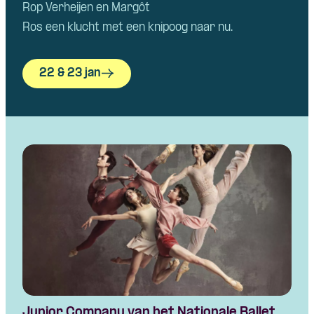
Rop Verheijen
en
Margôt
Ros
een
klucht
met
een
knipoog
naar
nu.
22 & 23 jan
Junior Company van het Nationale Ballet