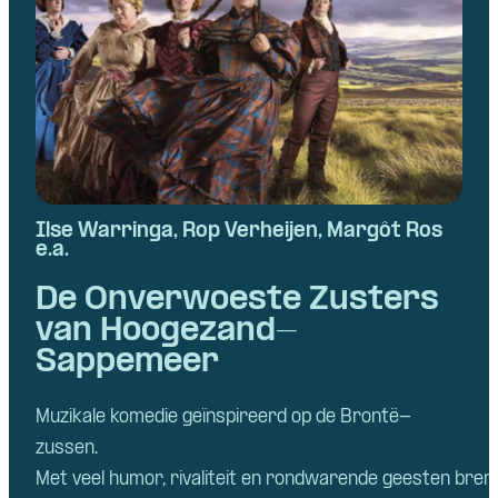
Ilse Warringa, Rop Verheijen, Margôt Ros
e.a.
De Onverwoeste Zusters
van Hoogezand-
Sappemeer
Muzikale
komedie
geïnspireerd
op de Brontë-
zussen
.
Met
veel
humor,
rivaliteit
en
rondwarende
geesten
bren